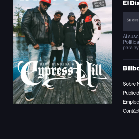
El Di
Al susc
Polític
para ay
Billb
Sobre 
Publici
Emple
Contác