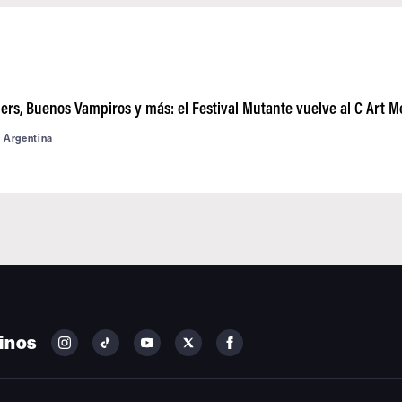
ers, Buenos Vampiros y más: el Festival Mutante vuelve al C Art M
d Argentina
inos
FOLLOW
FOLLOW
FOLLOW
FOLLOW
FOLLOW
BILLBOARD
BILLBOARD
BILLBOARD
BILLBOARD
BILLBOARD
ON
ON
ON
ON
ON
INSTAGRAM
YOUTUBE
YOUTUBE
X
FACEBOOK