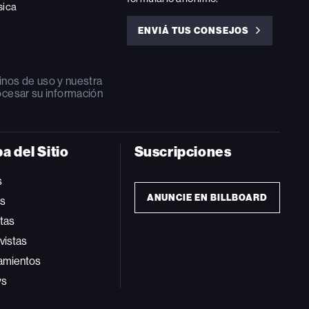
sica
ENVIÁ TUS CONSEJOS
ENVIÁ
TUS
CONSEJOS
inos de uso
y nuestra
ocesar su información
a del Sitio
Suscripciones
s
ANUNCIE EN BILLBOARD
ts
tas
vistas
amientos
ws