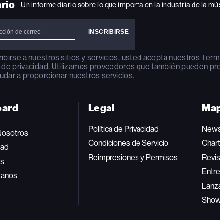
ario
Un informe diario sobre lo que importa en la industria de la mú
ribirse a nuestros sitios y servicios, usted acepta nuestros
Térm
a de privacidad
. Utilizamos proveedores que también pueden pr
udar a proporcionar nuestros servicios.
oard
Legal
Map
Política de Privacidad
New
Nosotros
Condiciones de Servicio
Char
dad
Reimpresiones y Permisos
Revis
os
Entre
tanos
Lanz
Sho