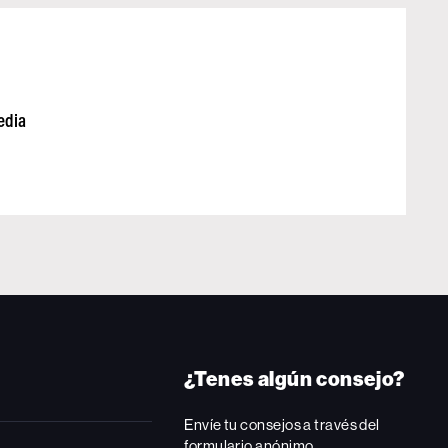
edia
¿Tenes algún consejo?
Envíe tu consejos a través del
formulario anónimo.