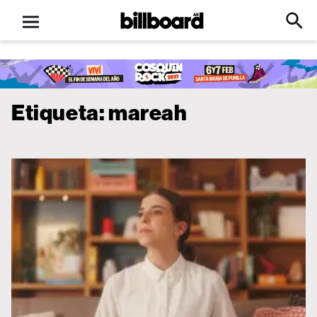
Open
Billboard
Searc
Click
menu
to
Expa
Searc
Input
Etiqueta:
mareah