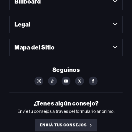
Billboard
Legal
Mapa del Sitio
Seguinos
FOLLOW
FOLLOW
FOLLOW
FOLLOW
FOLLOW
BILLBOARD
BILLBOARD
BILLBOARD
BILLBOARD
BILLBOARD
ON
ON
ON
ON
ON
INSTAGRAM
YOUTUBE
YOUTUBE
X
FACEBOOK
¿Tenes algún consejo?
Envíe tu consejos a través del formulario anónimo.
ENVIÁ TUS CONSEJOS
ENVIÁ