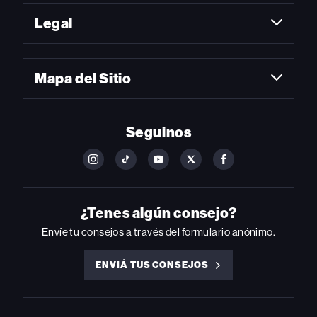
Legal
Mapa del Sitio
Seguinos
FOLLOW
FOLLOW
FOLLOW
FOLLOW
FOLLOW
BILLBOARD
BILLBOARD
BILLBOARD
BILLBOARD
BILLBOARD
ON
ON
ON
ON
ON
INSTAGRAM
YOUTUBE
YOUTUBE
X
FACEBOOK
¿Tenes algún consejo?
Envíe tu consejos a través del formulario anónimo.
ENVIÁ TUS CONSEJOS
ENVIÁ
TUS
CONSEJOS