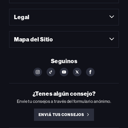
Legal
Mapa del Sitio
Seguinos
FOLLOW
FOLLOW
FOLLOW
FOLLOW
FOLLOW
BILLBOARD
BILLBOARD
BILLBOARD
BILLBOARD
BILLBOARD
ON
ON
ON
ON
ON
INSTAGRAM
YOUTUBE
YOUTUBE
X
FACEBOOK
¿Tenes algún consejo?
Envíe tu consejos a través del formulario anónimo.
ENVIÁ TUS CONSEJOS
ENVIÁ
TUS
CONSEJOS