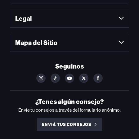
Legal
Mapa del Sitio
Seguinos
FOLLOW
FOLLOW
FOLLOW
FOLLOW
FOLLOW
BILLBOARD
BILLBOARD
BILLBOARD
BILLBOARD
BILLBOARD
ON
ON
ON
ON
ON
INSTAGRAM
YOUTUBE
YOUTUBE
X
FACEBOOK
¿Tenes algún consejo?
Envíe tu consejos a través del formulario anónimo.
ENVIÁ TUS CONSEJOS
ENVIÁ
TUS
CONSEJOS