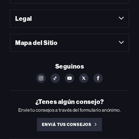
Legal
Mapa del Sitio
Seguinos
FOLLOW
FOLLOW
FOLLOW
FOLLOW
FOLLOW
BILLBOARD
BILLBOARD
BILLBOARD
BILLBOARD
BILLBOARD
ON
ON
ON
ON
ON
INSTAGRAM
YOUTUBE
YOUTUBE
X
FACEBOOK
¿Tenes algún consejo?
Envíe tu consejos a través del formulario anónimo.
ENVIÁ TUS CONSEJOS
ENVIÁ
TUS
CONSEJOS