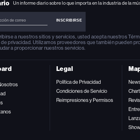
ario
Un informe diario sobre lo que importa en la industria de la mú
ribirse a nuestros sitios y servicios, usted acepta nuestros
Térm
a de privacidad
. Utilizamos proveedores que también pueden pr
udar a proporcionar nuestros servicios.
oard
Legal
Map
Política de Privacidad
New
Nosotros
Condiciones de Servicio
Char
dad
Reimpresiones y Permisos
Revis
os
Entre
tanos
Lanz
Sho