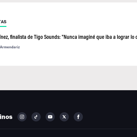
TAS
nez, finalista de Tigo Sounds: "Nunca imaginé que iba a lograr lo
 Armendariz
inos
FOLLOW
FOLLOW
FOLLOW
FOLLOW
FOLLOW
BILLBOARD
BILLBOARD
BILLBOARD
BILLBOARD
BILLBOARD
ON
ON
ON
ON
ON
INSTAGRAM
YOUTUBE
YOUTUBE
X
FACEBOOK