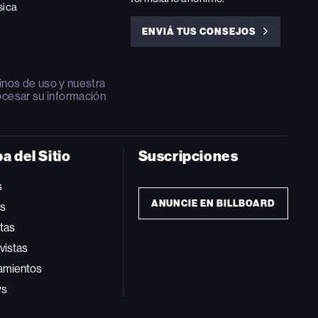
sica
ENVIÁ TUS CONSEJOS
ENVIÁ
TUS
CONSEJOS
inos de uso
y nuestra
ocesar su información
a del Sitio
Suscripciones
s
ANUNCIE EN BILLBOARD
ts
tas
vistas
amientos
ws