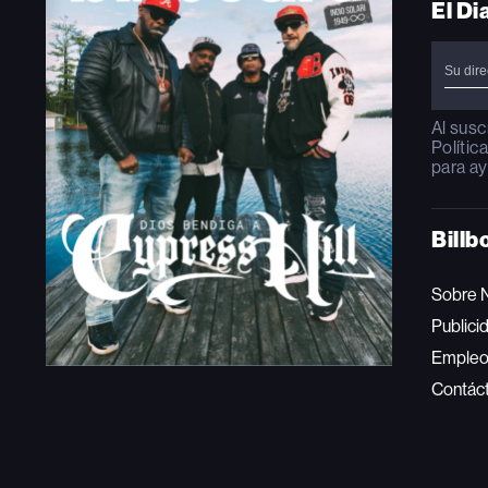
El Di
Al susc
Polític
para ay
Billb
Sobre 
Publici
Emple
Contác