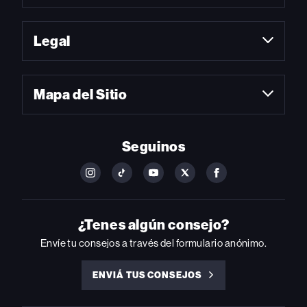
Legal
Mapa del Sitio
Seguinos
FOLLOW
FOLLOW
FOLLOW
FOLLOW
FOLLOW
BILLBOARD
BILLBOARD
BILLBOARD
BILLBOARD
BILLBOARD
ON
ON
ON
ON
ON
INSTAGRAM
YOUTUBE
YOUTUBE
X
FACEBOOK
¿Tenes algún consejo?
Envíe tu consejos a través del formulario anónimo.
ENVIÁ TUS CONSEJOS
ENVIÁ
TUS
CONSEJOS