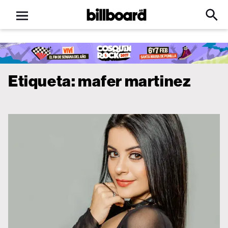
Open
Billboard
Searc
Click
menu
to
Expa
Searc
Input
Etiqueta:
mafer martinez