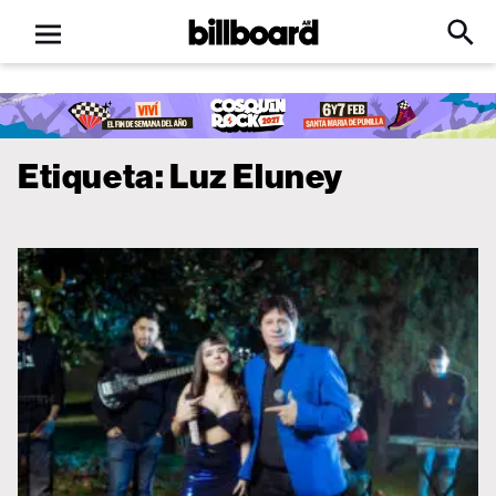
Open
Billboard
Searc
Click
menu
to
Expa
Searc
Input
Etiqueta:
Luz Eluney