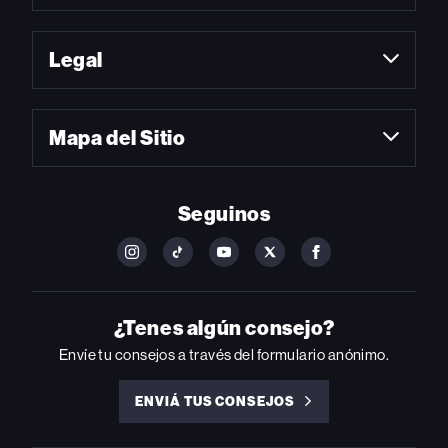
Legal
Mapa del Sitio
Seguinos
FOLLOW
FOLLOW
FOLLOW
FOLLOW
FOLLOW
BILLBOARD
BILLBOARD
BILLBOARD
BILLBOARD
BILLBOARD
ON
ON
ON
ON
ON
INSTAGRAM
YOUTUBE
YOUTUBE
X
FACEBOOK
¿Tenes algún consejo?
Envíe tu consejos a través del formulario anónimo.
ENVIÁ TUS CONSEJOS
ENVIÁ
TUS
CONSEJOS