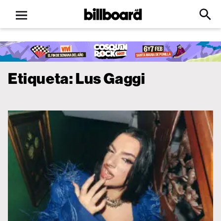
Open
Billboard
Searc
Click
menu
to
Expa
Searc
Input
Etiqueta:
Lus Gaggi