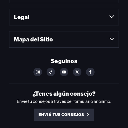
Legal
Mapa del Sitio
Seguinos
FOLLOW
FOLLOW
FOLLOW
FOLLOW
FOLLOW
BILLBOARD
BILLBOARD
BILLBOARD
BILLBOARD
BILLBOARD
ON
ON
ON
ON
ON
INSTAGRAM
YOUTUBE
YOUTUBE
X
FACEBOOK
¿Tenes algún consejo?
Envíe tu consejos a través del formulario anónimo.
ENVIÁ TUS CONSEJOS
ENVIÁ
TUS
CONSEJOS