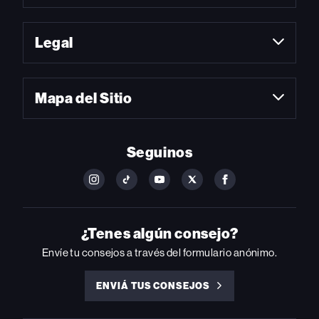
Legal
Mapa del Sitio
Seguinos
FOLLOW
FOLLOW
FOLLOW
FOLLOW
FOLLOW
BILLBOARD
BILLBOARD
BILLBOARD
BILLBOARD
BILLBOARD
ON
ON
ON
ON
ON
INSTAGRAM
YOUTUBE
YOUTUBE
X
FACEBOOK
¿Tenes algún consejo?
Envíe tu consejos a través del formulario anónimo.
ENVIÁ TUS CONSEJOS
ENVIÁ
TUS
CONSEJOS