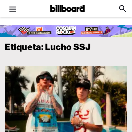
Open
Billboard
Searc
Click
menu
to
Expa
Searc
Input
Etiqueta:
Lucho SSJ