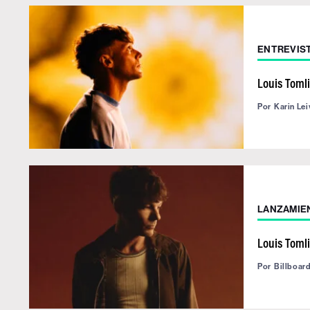
ENTREVIS
Louis Toml
Por
Karin Lei
LANZAMIE
Louis Toml
Por
Billboar