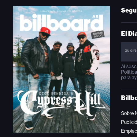
Segu
El Di
Al susc
Polític
para ay
Billb
Sobre 
Publici
Emple