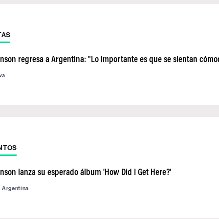
TAS
inson regresa a Argentina: "Lo importante es que se sientan cómo
va
NTOS
inson lanza su esperado álbum 'How Did I Get Here?'
d Argentina