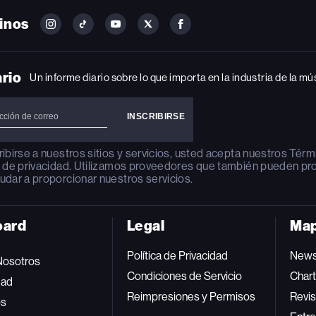
inos
FOLLOW
FOLLOW
FOLLOW
FOLLOW
FOLLOW
BILLBOARD
BILLBOARD
BILLBOARD
BILLBOARD
BILLBOARD
ON
ON
ON
ON
ON
INSTAGRAM
YOUTUBE
YOUTUBE
X
FACEBOOK
ario
Un informe diario sobre lo que importa en la industria de la mú
ribirse a nuestros sitios y servicios, usted acepta nuestros
Térm
a de privacidad
. Utilizamos proveedores que también pueden pr
udar a proporcionar nuestros servicios.
oard
Legal
Map
Política de Privacidad
New
Nosotros
Condiciones de Servicio
Char
dad
Reimpresiones y Permisos
Revis
os