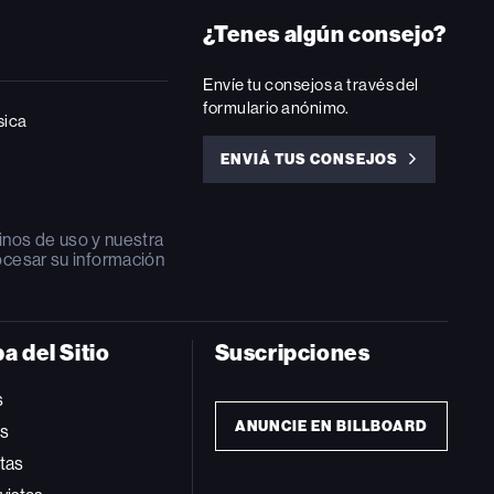
¿Tenes algún consejo?
Envíe tu consejos a través del
formulario anónimo.
sica
ENVIÁ TUS CONSEJOS
ENVIÁ
TUS
CONSEJOS
inos de uso
y nuestra
ocesar su información
a del Sitio
Suscripciones
s
ANUNCIE EN BILLBOARD
ts
tas