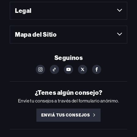
Legal
Mapa del Sitio
Seguinos
FOLLOW
FOLLOW
FOLLOW
FOLLOW
FOLLOW
BILLBOARD
BILLBOARD
BILLBOARD
BILLBOARD
BILLBOARD
ON
ON
ON
ON
ON
INSTAGRAM
YOUTUBE
YOUTUBE
X
FACEBOOK
¿Tenes algún consejo?
Envíe tu consejos a través del formulario anónimo.
ENVIÁ TUS CONSEJOS
ENVIÁ
TUS
CONSEJOS