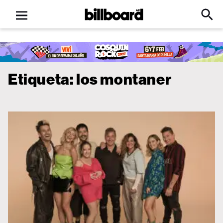
Open
Billboard
Searc
Click
menu
to
Expa
Searc
Input
Etiqueta:
los montaner