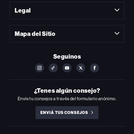
Legal
Mapa del Sitio
Seguinos
FOLLOW
FOLLOW
FOLLOW
FOLLOW
FOLLOW
BILLBOARD
BILLBOARD
BILLBOARD
BILLBOARD
BILLBOARD
ON
ON
ON
ON
ON
INSTAGRAM
YOUTUBE
YOUTUBE
X
FACEBOOK
¿Tenes algún consejo?
Envíe tu consejos a través del formulario anónimo.
ENVIÁ TUS CONSEJOS
ENVIÁ
TUS
CONSEJOS