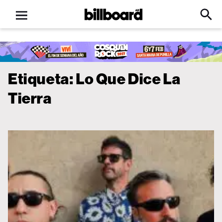
Open
Billboard
Searc
Click
menu
to
Expa
Searc
Input
Etiqueta:
Lo Que Dice La
Tierra