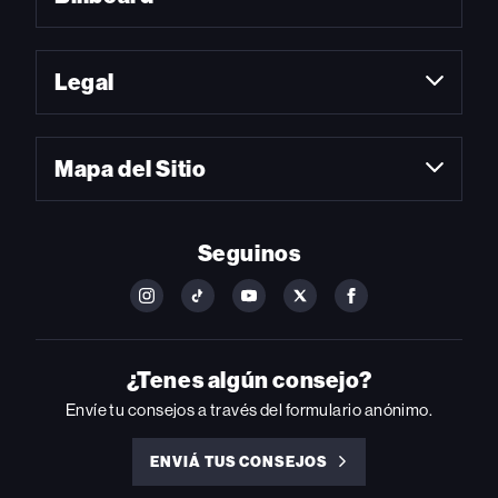
Legal
Mapa del Sitio
Seguinos
FOLLOW
FOLLOW
FOLLOW
FOLLOW
FOLLOW
BILLBOARD
BILLBOARD
BILLBOARD
BILLBOARD
BILLBOARD
ON
ON
ON
ON
ON
INSTAGRAM
YOUTUBE
YOUTUBE
X
FACEBOOK
¿Tenes algún consejo?
Envíe tu consejos a través del formulario anónimo.
ENVIÁ TUS CONSEJOS
ENVIÁ
TUS