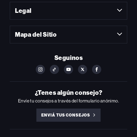
Legal
Mapa del Sitio
Seguinos
FOLLOW
FOLLOW
FOLLOW
FOLLOW
FOLLOW
BILLBOARD
BILLBOARD
BILLBOARD
BILLBOARD
BILLBOARD
ON
ON
ON
ON
ON
INSTAGRAM
YOUTUBE
YOUTUBE
X
FACEBOOK
¿Tenes algún consejo?
Envíe tu consejos a través del formulario anónimo.
ENVIÁ TUS CONSEJOS
ENVIÁ
TUS
CONSEJOS