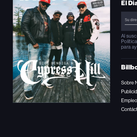
El Di
Al susc
Polític
para ay
Billb
Sobre 
Publici
Emple
Contác