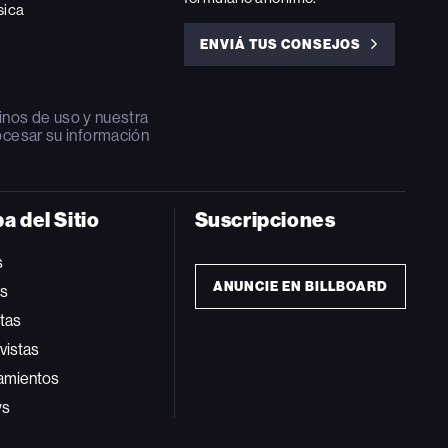
sica
ENVIÁ TUS CONSEJOS
ENVIÁ
TUS
CONSEJOS
inos de uso
y nuestra
ocesar su información
a del Sitio
Suscripciones
s
ANUNCIE EN BILLBOARD
ts
tas
vistas
amientos
ws