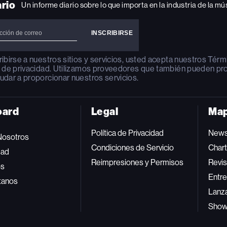
ario
Un informe diario sobre lo que importa en la industria de la mú
ribirse a nuestros sitios y servicios, usted acepta nuestros
Térm
a de privacidad
. Utilizamos proveedores que también pueden pr
udar a proporcionar nuestros servicios.
oard
Legal
Map
Política de Privacidad
New
Nosotros
Condiciones de Servicio
Char
dad
Reimpresiones y Permisos
Revis
os
Entre
tanos
Lanz
Sho