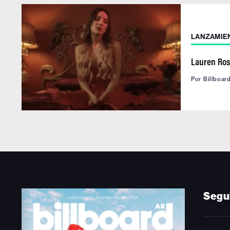
LANZAMIE
Lauren Ros
Por
Billboar
Segu