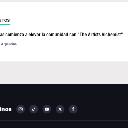
NTOS
as comienza a elevar la comunidad con "The Artists Alchemist"
d Argentina
inos
FOLLOW
FOLLOW
FOLLOW
FOLLOW
FOLLOW
BILLBOARD
BILLBOARD
BILLBOARD
BILLBOARD
BILLBOARD
ON
ON
ON
ON
ON
INSTAGRAM
YOUTUBE
YOUTUBE
X
FACEBOOK