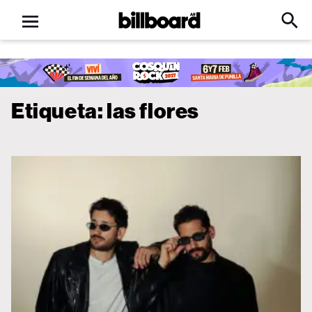
Open
Billboard
Searc
Click
menu
to
Expa
Searc
Input
Etiqueta:
las flores