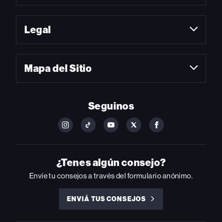
Legal
Mapa del Sitio
Seguinos
FOLLOW
FOLLOW
FOLLOW
FOLLOW
FOLLOW
BILLBOARD
BILLBOARD
BILLBOARD
BILLBOARD
BILLBOARD
ON
ON
ON
ON
ON
INSTAGRAM
YOUTUBE
YOUTUBE
X
FACEBOOK
¿Tenes algún consejo?
Envíe tu consejos a través del formulario anónimo.
ENVIÁ TUS CONSEJOS
ENVIÁ
TUS
CONSEJOS