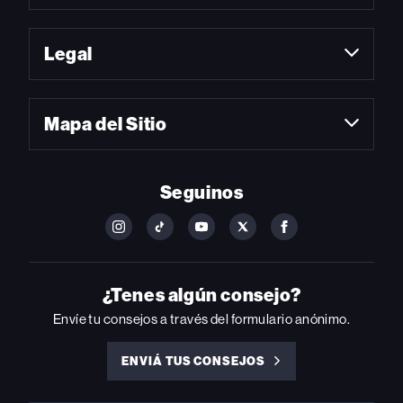
Legal
Mapa del Sitio
Seguinos
FOLLOW
FOLLOW
FOLLOW
FOLLOW
FOLLOW
BILLBOARD
BILLBOARD
BILLBOARD
BILLBOARD
BILLBOARD
ON
ON
ON
ON
ON
INSTAGRAM
YOUTUBE
YOUTUBE
X
FACEBOOK
¿Tenes algún consejo?
Envíe tu consejos a través del formulario anónimo.
ENVIÁ TUS CONSEJOS
ENVIÁ
TUS
CONSEJOS