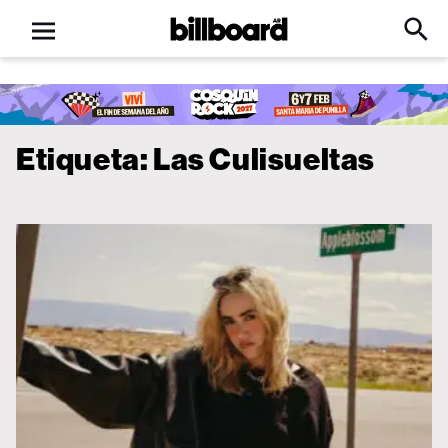
Open
Billboard
Searc
Click
menu
to
Expa
Searc
Input
Etiqueta:
Las Culisueltas