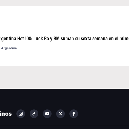
Argentina Hot 100: Luck Ra y BM suman su sexta semana en el núm
d Argentina
inos
FOLLOW
FOLLOW
FOLLOW
FOLLOW
FOLLOW
BILLBOARD
BILLBOARD
BILLBOARD
BILLBOARD
BILLBOARD
ON
ON
ON
ON
ON