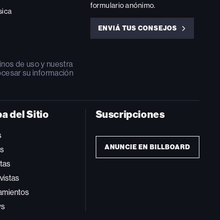
formulario anónimo.
sica
ENVIÁ TUS CONSEJOS
ENVIÁ
TUS
CONSEJOS
inos de uso
y nuestra
ocesar su información
a del Sitio
Suscripciones
s
ANUNCIE EN BILLBOARD
ts
tas
vistas
amientos
ws