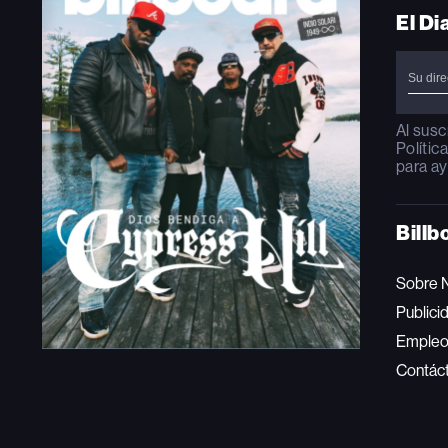
El Di
Al susc
Polític
para ay
Billb
Sobre 
Publici
Emple
Contác