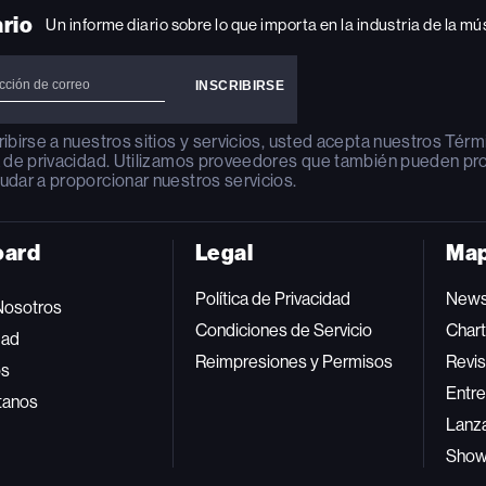
INSTAGRAM
YOUTUBE
YOUTUBE
X
FACEBOOK
ario
Un informe diario sobre lo que importa en la industria de la mú
ribirse a nuestros sitios y servicios, usted acepta nuestros
Térm
a de privacidad
. Utilizamos proveedores que también pueden pr
udar a proporcionar nuestros servicios.
oard
Legal
Map
Política de Privacidad
New
Nosotros
Condiciones de Servicio
Char
dad
Reimpresiones y Permisos
Revis
os
Entre
tanos
Lanz
Sho