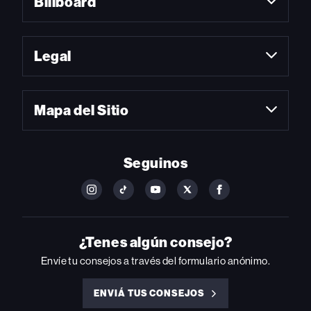
Billboard
Legal
Mapa del Sitio
Seguinos
FOLLOW
FOLLOW
FOLLOW
FOLLOW
FOLLOW
BILLBOARD
BILLBOARD
BILLBOARD
BILLBOARD
BILLBOARD
ON
ON
ON
ON
ON
INSTAGRAM
YOUTUBE
YOUTUBE
X
FACEBOOK
¿Tenes algún consejo?
Envíe tu consejos a través del formulario anónimo.
ENVIÁ TUS CONSEJOS
ENVIÁ