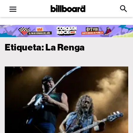
Open
Billboard
Searc
Click
menu
to
Expa
Searc
Input
Etiqueta:
La Renga