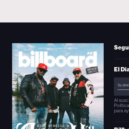
Segu
El Di
Al susc
Polític
para ay