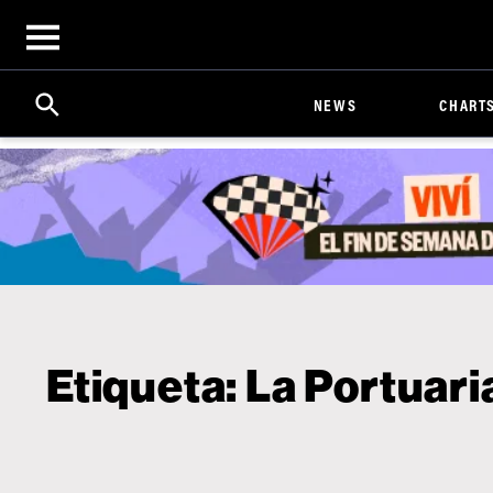
Open
menu
Search
Click
NEWS
CHART
to
Expand
Search
Input
Etiqueta:
La Portuari