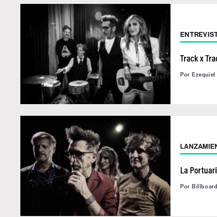
ENTREVIS
Track x Tr
Por
Ezequiel
LANZAMIE
La Portuar
Por
Billboar