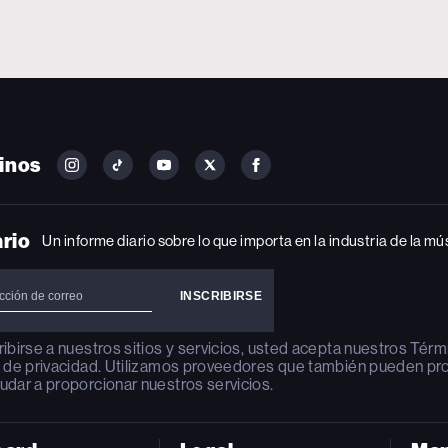
inos
FOLLOW
FOLLOW
FOLLOW
FOLLOW
FOLLOW
BILLBOARD
BILLBOARD
BILLBOARD
BILLBOARD
BILLBOARD
ON
ON
ON
ON
ON
INSTAGRAM
YOUTUBE
YOUTUBE
X
FACEBOOK
ario
Un informe diario sobre lo que importa en la industria de la mú
ribirse a nuestros sitios y servicios, usted acepta nuestros
Térm
a de privacidad
. Utilizamos proveedores que también pueden pr
udar a proporcionar nuestros servicios.