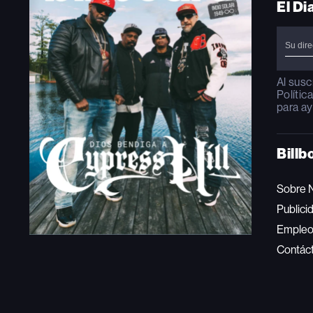
El Di
Al susc
Polític
para ay
Billb
Sobre 
Publici
Emple
Contác