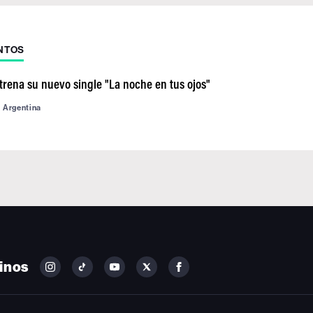
NTOS
trena su nuevo single "La noche en tus ojos"
d Argentina
inos
FOLLOW
FOLLOW
FOLLOW
FOLLOW
FOLLOW
BILLBOARD
BILLBOARD
BILLBOARD
BILLBOARD
BILLBOARD
ON
ON
ON
ON
ON
INSTAGRAM
YOUTUBE
YOUTUBE
X
FACEBOOK