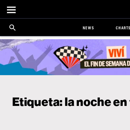
Open
menu
Search
Click
NEWS
CHART
to
Expand
Search
Input
Etiqueta:
la noche en 