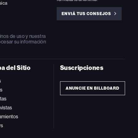
sica
ENVIÁ TUS CONSEJOS
ENVIÁ
TUS
CONSEJOS
inos de uso
y nuestra
ocesar su información
a del Sitio
Suscripciones
s
ANUNCIE EN BILLBOARD
ts
tas
vistas
amientos
ws