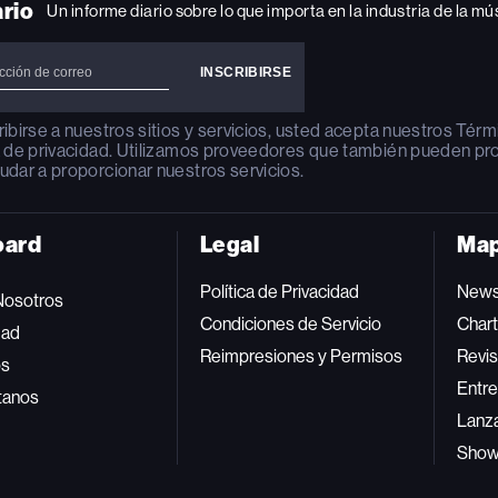
ario
Un informe diario sobre lo que importa en la industria de la mú
ribirse a nuestros sitios y servicios, usted acepta nuestros
Térm
a de privacidad
. Utilizamos proveedores que también pueden pr
udar a proporcionar nuestros servicios.
oard
Legal
Map
Política de Privacidad
New
Nosotros
Condiciones de Servicio
Char
dad
Reimpresiones y Permisos
Revis
os
Entre
tanos
Lanz
Sho