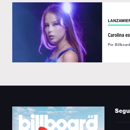
LANZAMIE
Carolina es
Por
Billboar
Segu