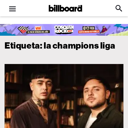
Open
Billboard
Searc
Click
menu
to
Expa
Searc
Input
Etiqueta:
la champions liga