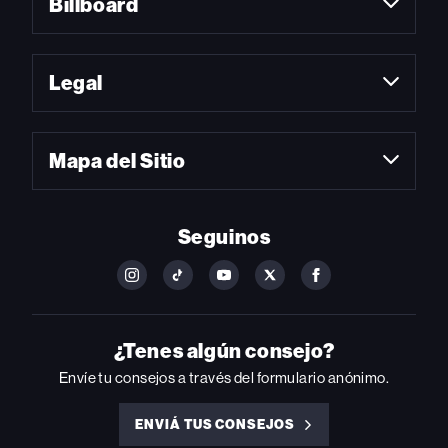
Billboard
Legal
Mapa del Sitio
Seguinos
FOLLOW
FOLLOW
FOLLOW
FOLLOW
FOLLOW
BILLBOARD
BILLBOARD
BILLBOARD
BILLBOARD
BILLBOARD
ON
ON
ON
ON
ON
INSTAGRAM
YOUTUBE
YOUTUBE
X
FACEBOOK
¿Tenes algún consejo?
Envíe tu consejos a través del formulario anónimo.
ENVIÁ TUS CONSEJOS
ENVIÁ