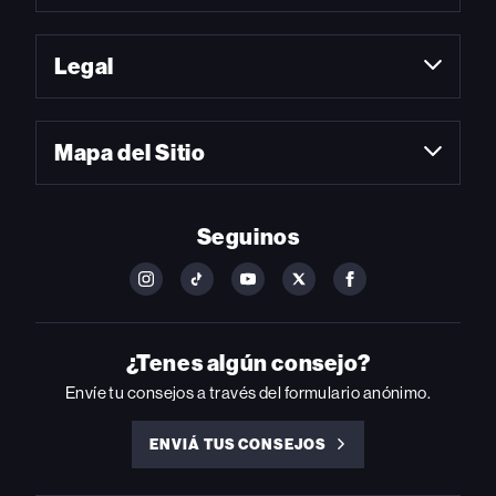
Legal
Mapa del Sitio
Seguinos
FOLLOW
FOLLOW
FOLLOW
FOLLOW
FOLLOW
BILLBOARD
BILLBOARD
BILLBOARD
BILLBOARD
BILLBOARD
ON
ON
ON
ON
ON
INSTAGRAM
YOUTUBE
YOUTUBE
X
FACEBOOK
¿Tenes algún consejo?
Envíe tu consejos a través del formulario anónimo.
ENVIÁ TUS CONSEJOS
ENVIÁ
TUS
CONSEJOS