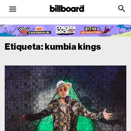
Open
Billboard
Searc
Click
menu
to
Expa
Searc
Input
Etiqueta:
kumbia kings