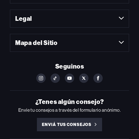
Legal
Mapa del Sitio
Seguinos
FOLLOW
FOLLOW
FOLLOW
FOLLOW
FOLLOW
BILLBOARD
BILLBOARD
BILLBOARD
BILLBOARD
BILLBOARD
ON
ON
ON
ON
ON
INSTAGRAM
YOUTUBE
YOUTUBE
X
FACEBOOK
¿Tenes algún consejo?
Envíe tu consejos a través del formulario anónimo.
ENVIÁ TUS CONSEJOS
ENVIÁ
TUS
CONSEJOS