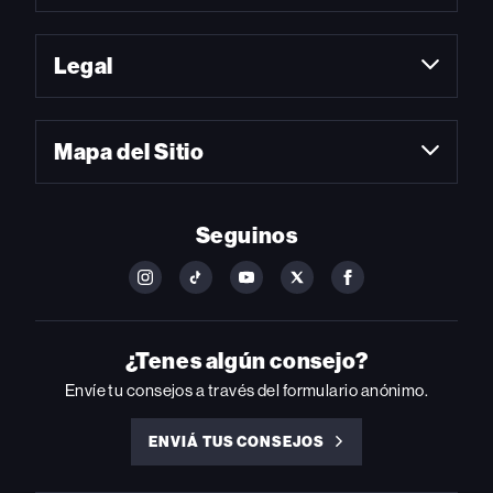
Legal
Mapa del Sitio
Seguinos
FOLLOW
FOLLOW
FOLLOW
FOLLOW
FOLLOW
BILLBOARD
BILLBOARD
BILLBOARD
BILLBOARD
BILLBOARD
ON
ON
ON
ON
ON
INSTAGRAM
YOUTUBE
YOUTUBE
X
FACEBOOK
¿Tenes algún consejo?
Envíe tu consejos a través del formulario anónimo.
ENVIÁ TUS CONSEJOS
ENVIÁ
TUS
CONSEJOS