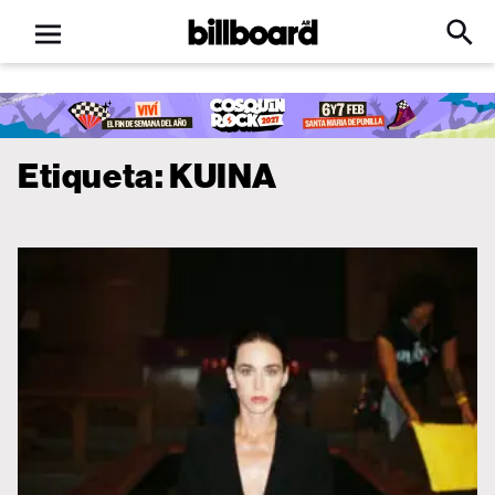
Open
Billboard
Searc
Click
menu
to
Expa
Searc
Input
Etiqueta:
KUINA