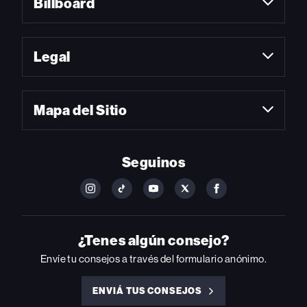
Billboard
Legal
Mapa del Sitio
Seguinos
FOLLOW
FOLLOW
FOLLOW
FOLLOW
FOLLOW
BILLBOARD
BILLBOARD
BILLBOARD
BILLBOARD
BILLBOARD
ON
ON
ON
ON
ON
INSTAGRAM
YOUTUBE
YOUTUBE
X
FACEBOOK
¿Tenes algún consejo?
Envíe tu consejos a través del formulario anónimo.
ENVIÁ TUS CONSEJOS
ENVIÁ