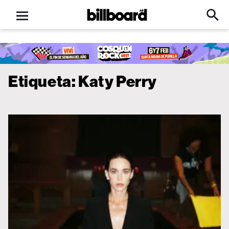
Open
Billboard
Searc
Click
menu
to
Expa
Searc
Input
Etiqueta:
Katy Perry