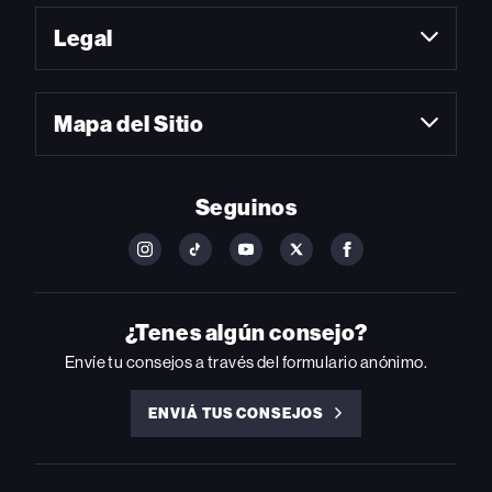
Legal
Mapa del Sitio
Seguinos
FOLLOW
FOLLOW
FOLLOW
FOLLOW
FOLLOW
BILLBOARD
BILLBOARD
BILLBOARD
BILLBOARD
BILLBOARD
ON
ON
ON
ON
ON
INSTAGRAM
YOUTUBE
YOUTUBE
X
FACEBOOK
¿Tenes algún consejo?
Envíe tu consejos a través del formulario anónimo.
ENVIÁ TUS CONSEJOS
ENVIÁ
TUS
CONSEJOS