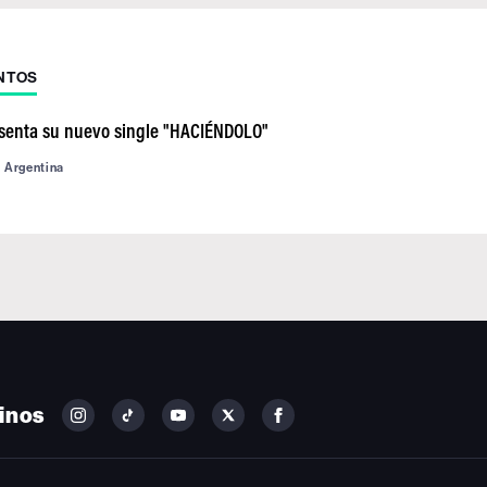
NTOS
esenta su nuevo single "HACIÉNDOLO"
d Argentina
inos
FOLLOW
FOLLOW
FOLLOW
FOLLOW
FOLLOW
BILLBOARD
BILLBOARD
BILLBOARD
BILLBOARD
BILLBOARD
ON
ON
ON
ON
ON
INSTAGRAM
YOUTUBE
YOUTUBE
X
FACEBOOK