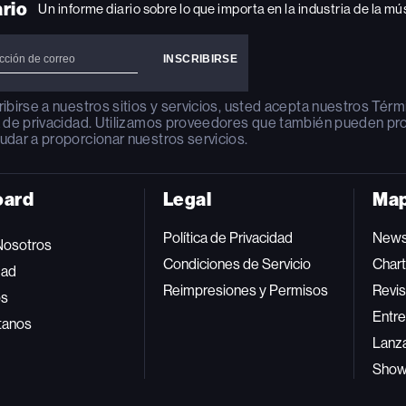
ario
Un informe diario sobre lo que importa en la industria de la mú
ribirse a nuestros sitios y servicios, usted acepta nuestros
Térm
a de privacidad
. Utilizamos proveedores que también pueden pr
udar a proporcionar nuestros servicios.
oard
Legal
Map
Política de Privacidad
New
Nosotros
Condiciones de Servicio
Char
dad
Reimpresiones y Permisos
Revis
os
Entre
tanos
Lanz
Sho