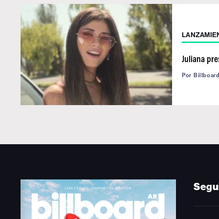
LANZAMIE
Juliana pr
Por
Billboar
Segu