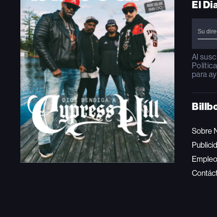
El Di
Al susc
Polític
para ay
Billb
Sobre 
Publici
Emple
Contác