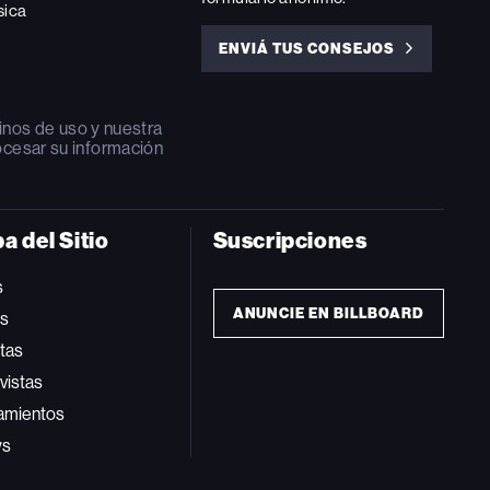
sica
ENVIÁ TUS CONSEJOS
ENVIÁ
TUS
CONSEJOS
inos de uso
y nuestra
ocesar su información
a del Sitio
Suscripciones
s
ANUNCIE EN BILLBOARD
ts
tas
vistas
amientos
ws