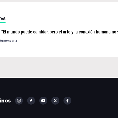
TAS
: "El mundo puede cambiar, pero el arte y la conexión humana no
 Armendariz
inos
FOLLOW
FOLLOW
FOLLOW
FOLLOW
FOLLOW
BILLBOARD
BILLBOARD
BILLBOARD
BILLBOARD
BILLBOARD
ON
ON
ON
ON
ON
INSTAGRAM
YOUTUBE
YOUTUBE
X
FACEBOOK