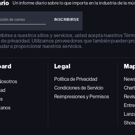
ario
Un informe diario sobre lo que importa en la industria de la mú
ribirse a nuestros sitios y servicios, usted acepta nuestros
Térm
a de privacidad
. Utilizamos proveedores que también pueden pr
udar a proporcionar nuestros servicios.
oard
Legal
Map
Política de Privacidad
New
Nosotros
Condiciones de Servicio
Char
dad
Reimpresiones y Permisos
Revis
os
Entre
tanos
Lanz
Sho