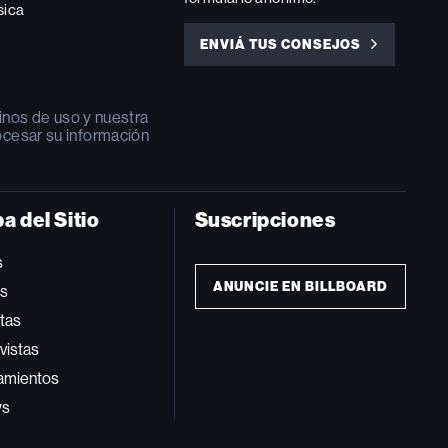
sica
ENVIÁ TUS CONSEJOS
ENVIÁ
TUS
CONSEJOS
inos de uso
y nuestra
ocesar su información
a del Sitio
Suscripciones
s
ANUNCIE EN BILLBOARD
ts
tas
vistas
amientos
ws