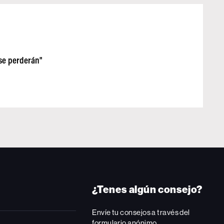
 se perderán"
¿Tenes algún consejo?
Envíe tu consejos a través del
formulario anónimo.