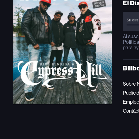
El Di
Al susc
Polític
para ay
Billb
Sobre 
Publici
Emple
Contác