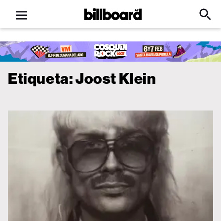
Open
Billboard
Searc
Click
menu
to
Expa
Searc
Input
Etiqueta:
Joost Klein