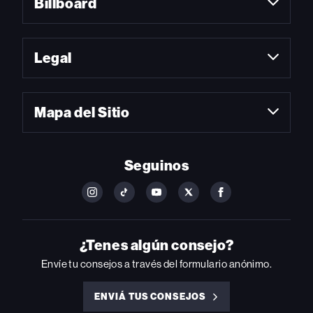
Billboard
Legal
Mapa del Sitio
Seguinos
FOLLOW
FOLLOW
FOLLOW
FOLLOW
FOLLOW
BILLBOARD
BILLBOARD
BILLBOARD
BILLBOARD
BILLBOARD
ON
ON
ON
ON
ON
INSTAGRAM
YOUTUBE
YOUTUBE
X
FACEBOOK
¿Tenes algún consejo?
Envíe tu consejos a través del formulario anónimo.
ENVIÁ TUS CONSEJOS
ENVIÁ