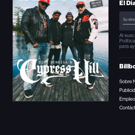
El Di
Al susc
Polític
para ay
Billb
Sobre 
Publici
Emple
Contác