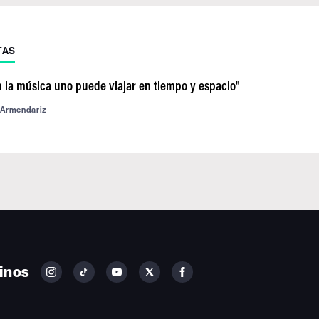
TAS
n la música uno puede viajar en tiempo y espacio"
 Armendariz
inos
FOLLOW
FOLLOW
FOLLOW
FOLLOW
FOLLOW
BILLBOARD
BILLBOARD
BILLBOARD
BILLBOARD
BILLBOARD
ON
ON
ON
ON
ON
INSTAGRAM
YOUTUBE
YOUTUBE
X
FACEBOOK