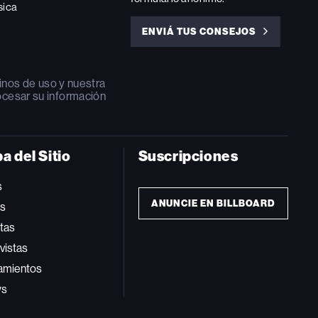
sica
ENVIÁ TUS CONSEJOS
ENVIÁ
TUS
CONSEJOS
inos de uso
y nuestra
ocesar su información
a del Sitio
Suscripciones
s
ANUNCIE EN BILLBOARD
ts
tas
vistas
amientos
ws