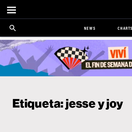
Open
menu
Search
Click
NEWS
CHART
to
Expand
Search
Input
Etiqueta:
jesse y joy