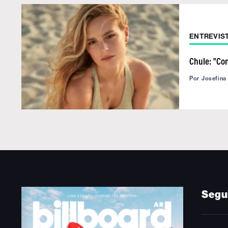
ENTREVIS
Chule: "Co
Por
Josefina
Segu