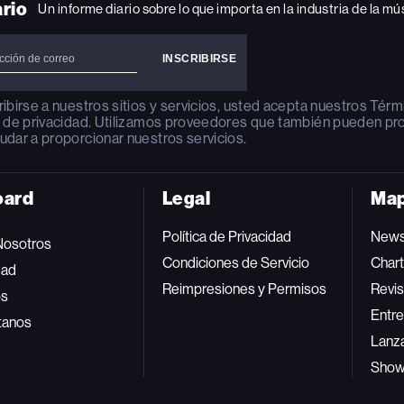
ario
Un informe diario sobre lo que importa en la industria de la mú
ribirse a nuestros sitios y servicios, usted acepta nuestros
Térm
a de privacidad
. Utilizamos proveedores que también pueden pr
udar a proporcionar nuestros servicios.
oard
Legal
Map
Política de Privacidad
New
Nosotros
Condiciones de Servicio
Char
dad
Reimpresiones y Permisos
Revis
os
Entre
tanos
Lanz
Sho