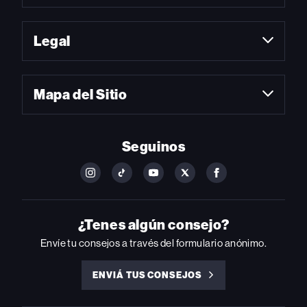
Legal
Mapa del Sitio
Seguinos
FOLLOW
FOLLOW
FOLLOW
FOLLOW
FOLLOW
BILLBOARD
BILLBOARD
BILLBOARD
BILLBOARD
BILLBOARD
ON
ON
ON
ON
ON
INSTAGRAM
YOUTUBE
YOUTUBE
X
FACEBOOK
¿Tenes algún consejo?
Envíe tu consejos a través del formulario anónimo.
ENVIÁ TUS CONSEJOS
ENVIÁ
TUS
CONSEJOS