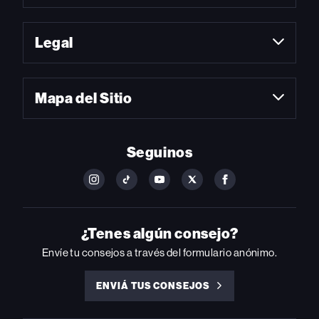
Legal
Mapa del Sitio
Seguinos
FOLLOW
FOLLOW
FOLLOW
FOLLOW
FOLLOW
BILLBOARD
BILLBOARD
BILLBOARD
BILLBOARD
BILLBOARD
ON
ON
ON
ON
ON
INSTAGRAM
YOUTUBE
YOUTUBE
X
FACEBOOK
¿Tenes algún consejo?
Envíe tu consejos a través del formulario anónimo.
ENVIÁ TUS CONSEJOS
ENVIÁ
TUS
CONSEJOS