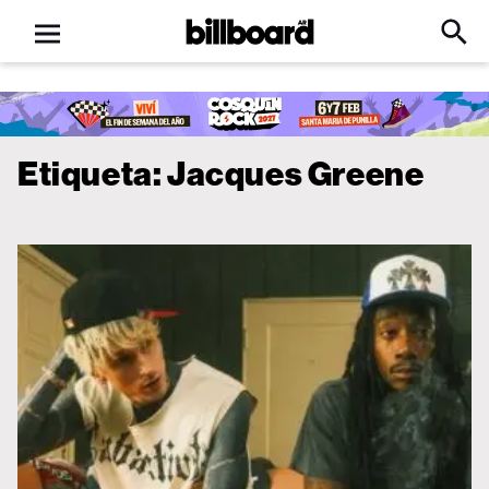
Open
Billboard
Searc
Click
menu
to
Expa
Searc
Input
Etiqueta:
Jacques Greene