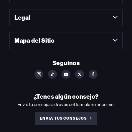
Legal
Mapa del Sitio
Seguinos
FOLLOW
FOLLOW
FOLLOW
FOLLOW
FOLLOW
BILLBOARD
BILLBOARD
BILLBOARD
BILLBOARD
BILLBOARD
ON
ON
ON
ON
ON
INSTAGRAM
YOUTUBE
YOUTUBE
X
FACEBOOK
¿Tenes algún consejo?
Envíe tu consejos a través del formulario anónimo.
ENVIÁ TUS CONSEJOS
ENVIÁ
TUS
CONSEJOS