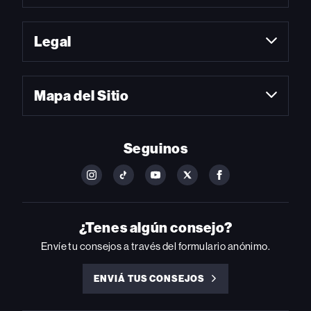
Legal
Mapa del Sitio
Seguinos
FOLLOW
FOLLOW
FOLLOW
FOLLOW
FOLLOW
BILLBOARD
BILLBOARD
BILLBOARD
BILLBOARD
BILLBOARD
ON
ON
ON
ON
ON
INSTAGRAM
YOUTUBE
YOUTUBE
X
FACEBOOK
¿Tenes algún consejo?
Envíe tu consejos a través del formulario anónimo.
ENVIÁ TUS CONSEJOS
ENVIÁ
TUS
CONSEJOS