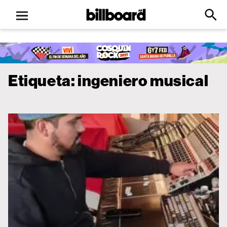
Open
Billboard
Searc
Click
menu
to
Expa
Searc
Input
Etiqueta:
ingeniero musical