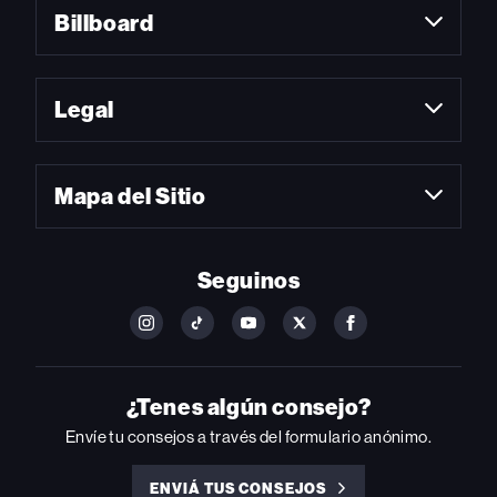
Billboard
Legal
Mapa del Sitio
Seguinos
FOLLOW
FOLLOW
FOLLOW
FOLLOW
FOLLOW
BILLBOARD
BILLBOARD
BILLBOARD
BILLBOARD
BILLBOARD
ON
ON
ON
ON
ON
INSTAGRAM
YOUTUBE
YOUTUBE
X
FACEBOOK
¿Tenes algún consejo?
Envíe tu consejos a través del formulario anónimo.
ENVIÁ TUS CONSEJOS