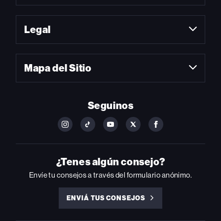
Legal
Mapa del Sitio
Seguinos
FOLLOW
FOLLOW
FOLLOW
FOLLOW
FOLLOW
BILLBOARD
BILLBOARD
BILLBOARD
BILLBOARD
BILLBOARD
ON
ON
ON
ON
ON
INSTAGRAM
YOUTUBE
YOUTUBE
X
FACEBOOK
¿Tenes algún consejo?
Envíe tu consejos a través del formulario anónimo.
ENVIÁ TUS CONSEJOS
ENVIÁ
TUS
CONSEJOS