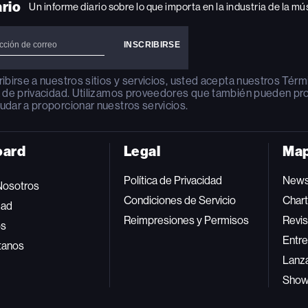
ario
Un informe diario sobre lo que importa en la industria de la mú
ribirse a nuestros sitios y servicios, usted acepta nuestros
Térm
a de privacidad
. Utilizamos proveedores que también pueden pr
udar a proporcionar nuestros servicios.
oard
Legal
Map
Política de Privacidad
New
Nosotros
Condiciones de Servicio
Char
dad
Reimpresiones y Permisos
Revis
os
Entre
tanos
Lanz
Sho