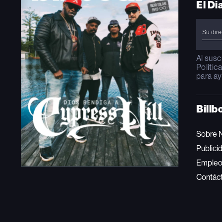
El Di
Al susc
Polític
para ay
Billb
Sobre 
Publici
Emple
Contác