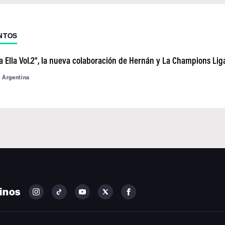
NTOS
a Ella Vol.2", la nueva colaboración de Hernán y La Champions Lig
d Argentina
inos
FOLLOW
FOLLOW
FOLLOW
FOLLOW
FOLLOW
BILLBOARD
BILLBOARD
BILLBOARD
BILLBOARD
BILLBOARD
ON
ON
ON
ON
ON
INSTAGRAM
YOUTUBE
YOUTUBE
X
FACEBOOK