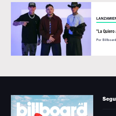
LANZAMIE
"La Quiero 
Por
Billboar
Segu