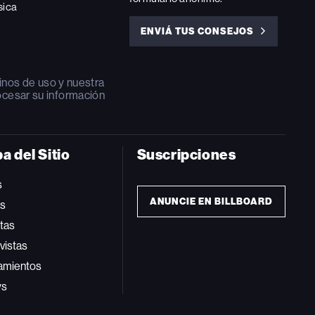
sica
ENVIÁ TUS CONSEJOS
ENVIÁ
TUS
CONSEJOS
inos de uso
y nuestra
ocesar su información
a del Sitio
Suscripciones
s
ANUNCIE EN BILLBOARD
ts
tas
vistas
amientos
ws