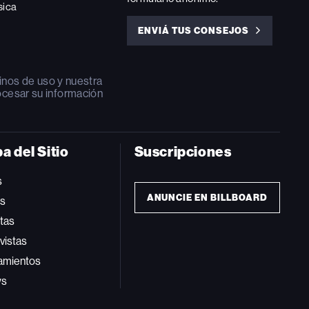
sica
ENVIÁ TUS CONSEJOS
ENVIÁ
TUS
CONSEJOS
inos de uso
y nuestra
ocesar su información
a del Sitio
Suscripciones
s
ANUNCIE EN BILLBOARD
ts
tas
vistas
amientos
ws