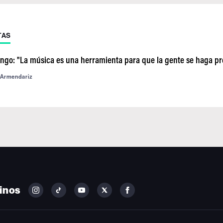
TAS
engo: "La música es una herramienta para que la gente se haga p
 Armendariz
inos
FOLLOW
FOLLOW
FOLLOW
FOLLOW
FOLLOW
BILLBOARD
BILLBOARD
BILLBOARD
BILLBOARD
BILLBOARD
ON
ON
ON
ON
ON
INSTAGRAM
YOUTUBE
YOUTUBE
X
FACEBOOK