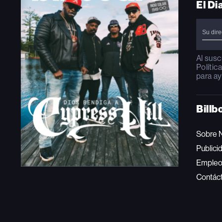
El Di
Al susc
Polític
para ay
Billb
Sobre 
Publici
Emple
Contác