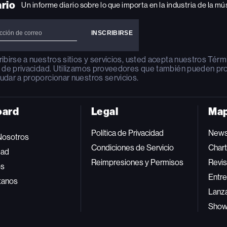
ario
Un informe diario sobre lo que importa en la industria de la mú
ribirse a nuestros sitios y servicios, usted acepta nuestros
Térm
a de privacidad
. Utilizamos proveedores que también pueden pr
udar a proporcionar nuestros servicios.
oard
Legal
Map
Política de Privacidad
New
Nosotros
Condiciones de Servicio
Char
dad
Reimpresiones y Permisos
Revis
os
Entre
tanos
Lanz
Sho