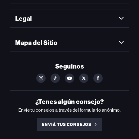
Legal
Mapa del Sitio
Seguinos
FOLLOW
FOLLOW
FOLLOW
FOLLOW
FOLLOW
BILLBOARD
BILLBOARD
BILLBOARD
BILLBOARD
BILLBOARD
ON
ON
ON
ON
ON
INSTAGRAM
YOUTUBE
YOUTUBE
X
FACEBOOK
¿Tenes algún consejo?
Envíe tu consejos a través del formulario anónimo.
ENVIÁ TUS CONSEJOS
ENVIÁ
TUS
CONSEJOS