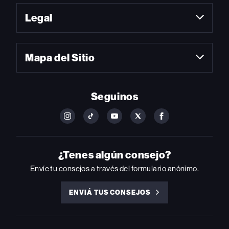
Legal
Mapa del Sitio
Seguinos
FOLLOW
FOLLOW
FOLLOW
FOLLOW
FOLLOW
BILLBOARD
BILLBOARD
BILLBOARD
BILLBOARD
BILLBOARD
ON
ON
ON
ON
ON
INSTAGRAM
YOUTUBE
YOUTUBE
X
FACEBOOK
¿Tenes algún consejo?
Envíe tu consejos a través del formulario anónimo.
ENVIÁ TUS CONSEJOS
ENVIÁ
TUS
CONSEJOS