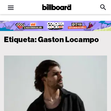
Open
Billboard
Searc
Click
menu
to
Expa
Searc
Input
Etiqueta:
Gaston Locampo