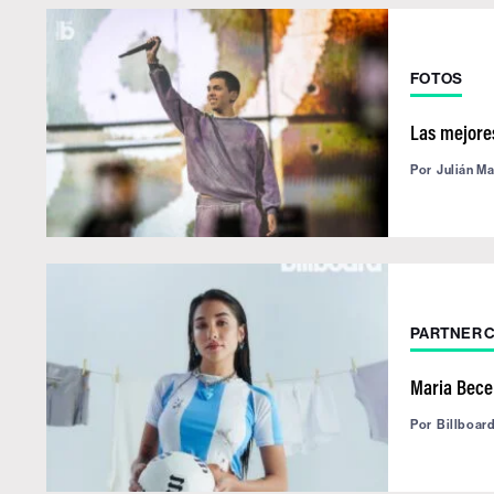
FOTOS
Las mejore
Por
Julián M
PARTNER 
Maria Becer
Por
Billboar