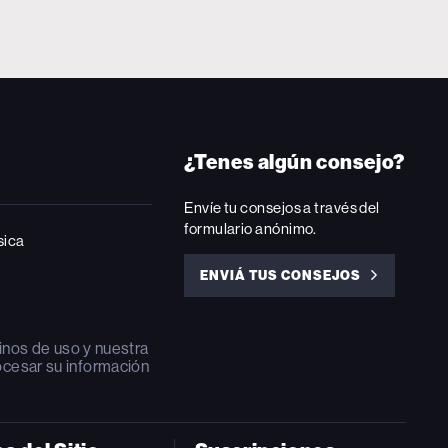
¿Tenes algún consejo?
Envíe tu consejos a través del
formulario anónimo.
sica
ENVIÁ TUS CONSEJOS
ENVIÁ
TUS
CONSEJOS
inos de uso
y nuestra
ocesar su información