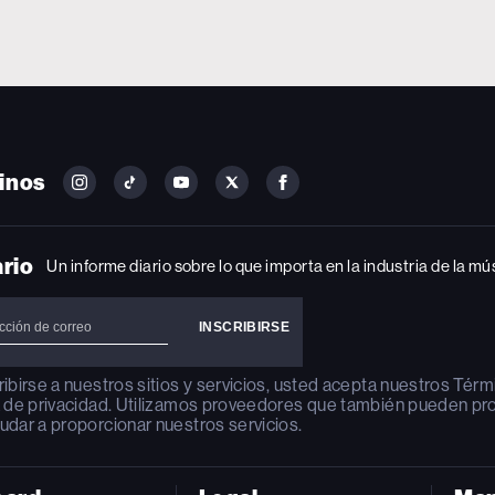
inos
FOLLOW
FOLLOW
FOLLOW
FOLLOW
FOLLOW
BILLBOARD
BILLBOARD
BILLBOARD
BILLBOARD
BILLBOARD
ON
ON
ON
ON
ON
INSTAGRAM
YOUTUBE
YOUTUBE
X
FACEBOOK
ario
Un informe diario sobre lo que importa en la industria de la mú
ribirse a nuestros sitios y servicios, usted acepta nuestros
Térm
a de privacidad
. Utilizamos proveedores que también pueden pr
udar a proporcionar nuestros servicios.