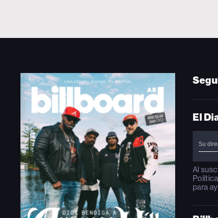
Segu
El Di
Al susc
Polític
para ay