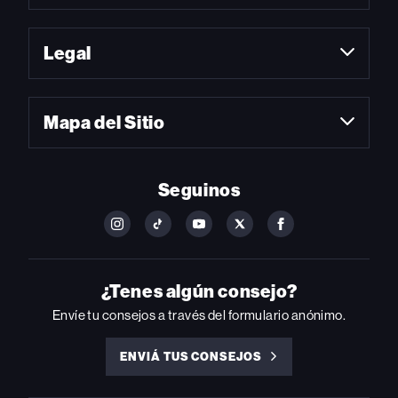
Legal
Mapa del Sitio
Seguinos
FOLLOW
FOLLOW
FOLLOW
FOLLOW
FOLLOW
BILLBOARD
BILLBOARD
BILLBOARD
BILLBOARD
BILLBOARD
ON
ON
ON
ON
ON
INSTAGRAM
YOUTUBE
YOUTUBE
X
FACEBOOK
¿Tenes algún consejo?
Envíe tu consejos a través del formulario anónimo.
ENVIÁ TUS CONSEJOS
ENVIÁ
TUS
CONSEJOS