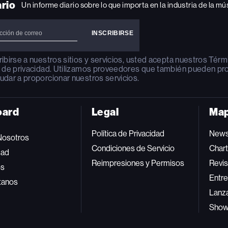
ario
Un informe diario sobre lo que importa en la industria de la mú
ribirse a nuestros sitios y servicios, usted acepta nuestros
Térm
a de privacidad
. Utilizamos proveedores que también pueden pr
udar a proporcionar nuestros servicios.
oard
Legal
Map
Política de Privacidad
New
Nosotros
Condiciones de Servicio
Char
dad
Reimpresiones y Permisos
Revis
os
Entre
tanos
Lanz
Sho