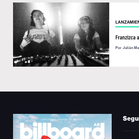
LANZAMIE
Franzizca 
Por
Julián M
Segu