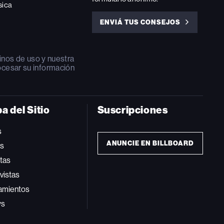
sica
ENVIÁ TUS CONSEJOS
ENVIÁ
TUS
CONSEJOS
inos de uso
y nuestra
ocesar su información
a del Sitio
Suscripciones
s
ANUNCIE EN BILLBOARD
ts
tas
vistas
amientos
ws