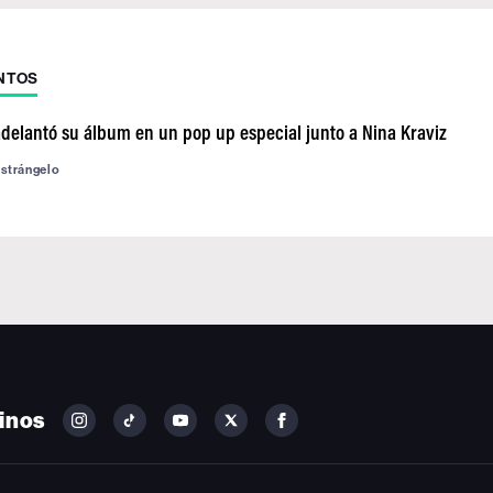
NTOS
adelantó su álbum en un pop up especial junto a Nina Kraviz
astrángelo
inos
FOLLOW
FOLLOW
FOLLOW
FOLLOW
FOLLOW
BILLBOARD
BILLBOARD
BILLBOARD
BILLBOARD
BILLBOARD
ON
ON
ON
ON
ON
INSTAGRAM
YOUTUBE
YOUTUBE
X
FACEBOOK