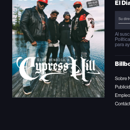
El Di
Al susc
Polític
para ay
Billb
Sobre 
Publici
Emple
Contác