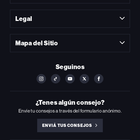
Legal
Mapa del Sitio
Seguinos
FOLLOW
FOLLOW
FOLLOW
FOLLOW
FOLLOW
BILLBOARD
BILLBOARD
BILLBOARD
BILLBOARD
BILLBOARD
ON
ON
ON
ON
ON
INSTAGRAM
YOUTUBE
YOUTUBE
X
FACEBOOK
¿Tenes algún consejo?
Envíe tu consejos a través del formulario anónimo.
ENVIÁ TUS CONSEJOS
ENVIÁ
TUS
CONSEJOS