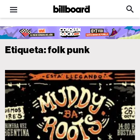
Open
Billboard
Searc
Click
menu
to
Expa
Searc
Input
Etiqueta:
folk punk