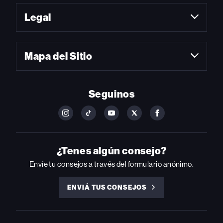
Legal
Mapa del Sitio
Seguinos
FOLLOW
FOLLOW
FOLLOW
FOLLOW
FOLLOW
BILLBOARD
BILLBOARD
BILLBOARD
BILLBOARD
BILLBOARD
ON
ON
ON
ON
ON
INSTAGRAM
YOUTUBE
YOUTUBE
X
FACEBOOK
¿Tenes algún consejo?
Envíe tu consejos a través del formulario anónimo.
ENVIÁ TUS CONSEJOS
ENVIÁ
TUS
CONSEJOS