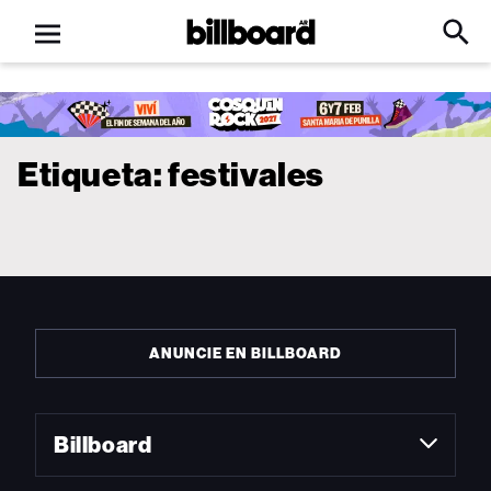
Open
Billboard
Searc
Click
menu
to
Expa
Searc
Input
Etiqueta:
festivales
ANUNCIE EN BILLBOARD
Billboard