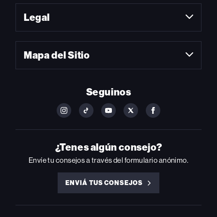
Legal
Mapa del Sitio
Seguinos
FOLLOW
FOLLOW
FOLLOW
FOLLOW
FOLLOW
BILLBOARD
BILLBOARD
BILLBOARD
BILLBOARD
BILLBOARD
ON
ON
ON
ON
ON
INSTAGRAM
YOUTUBE
YOUTUBE
X
FACEBOOK
¿Tenes algún consejo?
Envíe tu consejos a través del formulario anónimo.
ENVIÁ TUS CONSEJOS
ENVIÁ
TUS
CONSEJOS