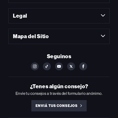
Legal
Mapa del Sitio
Seguinos
FOLLOW
FOLLOW
FOLLOW
FOLLOW
FOLLOW
BILLBOARD
BILLBOARD
BILLBOARD
BILLBOARD
BILLBOARD
ON
ON
ON
ON
ON
INSTAGRAM
YOUTUBE
YOUTUBE
X
FACEBOOK
¿Tenes algún consejo?
Envíe tu consejos a través del formulario anónimo.
ENVIÁ TUS CONSEJOS
ENVIÁ
TUS
CONSEJOS