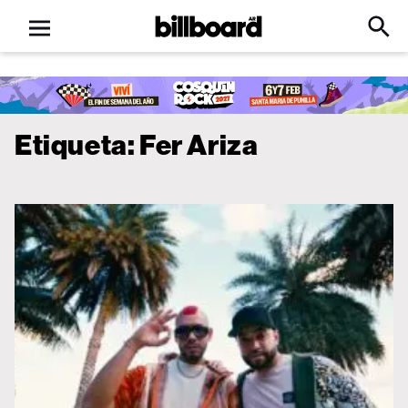
Open
Billboard
Searc
Click
menu
to
Expa
Searc
Input
Etiqueta:
Fer Ariza